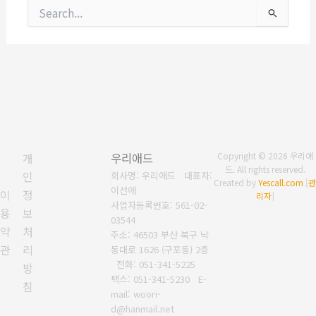
검
색
대
상
개
우리애드
Copyright © 2026 우리애
드. All rights reserved.
인
회사명: 우리애드 대표자:
Created by
Yescall.com
[
관
이선애
이
정
리자
]
사업자등록번호:
561-02-
용
보
03544
약
처
주소: 46503 부산 북구 낙
관
리
동대로 1626 (구포동) 2층
전화: 051-341-5225
방
팩스: 051-341-5230
E-
침
mail: woori-
d@hanmail.net